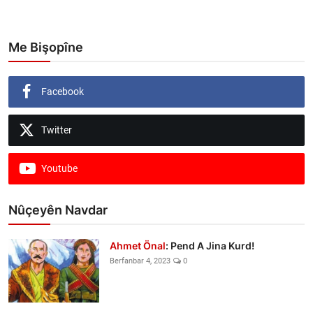
Me Bişopîne
Facebook
Twitter
Youtube
Nûçeyên Navdar
Ahmet Önal
: Pend A Jina Kurd!
Berfanbar 4, 2023
0