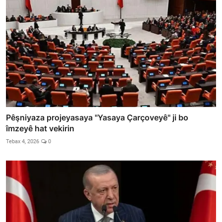
Pêşniyaza projeyasaya "Yasaya Çarçoveyê" ji bo
îmzeyê hat vekirin
Tebax 4, 2026
0