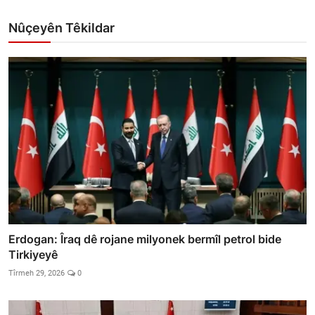
Nûçeyên Têkildar
Erdogan: Îraq dê rojane milyonek bermîl petrol bide
Tirkiyeyê
Tîrmeh 29, 2026
0