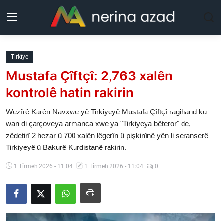
Kurdistan
Tirkîye
Mustafa Çîftçî: 2,763 xalên
Herêm
kontrolê hatin rakirin
Jîyan
Wezîrê Karên Navxwe yê Tirkiyeyê Mustafa Çîftçî ragihand ku
wan di çarçoveya armanca xwe ya "Tirkiyeya bêteror" de,
Rojev
zêdetirî 2 hezar û 700 xalên lêgerîn û pişkinînê yên li seranserê
Tirkiyeyê û Bakurê Kurdistanê rakirin.
Lêkolîn
1 Tîrmeh 2026 - 11:04
1 Tîrmeh 2026 - 11:04
0
Nerin
Wêne