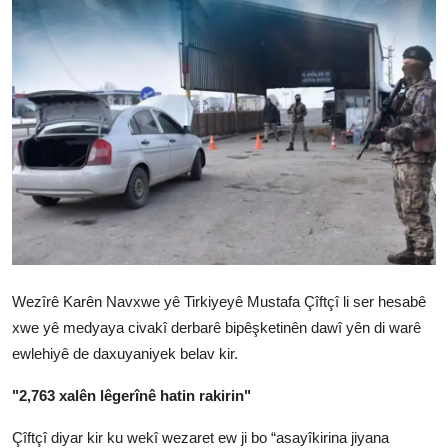
Vidyo
Nivîskar
Arşiv
Têkilî
Türkçe
Kurdi
Wezîrê Karên Navxwe yê Tirkiyeyê Mustafa Çîftçî li ser hesabê
xwe yê medyaya civakî derbarê bipêşketinên dawî yên di warê
ewlehiyê de daxuyaniyek belav kir.
"2,763 xalên lêgerînê hatin rakirin"
Çîftçî diyar kir ku wekî wezaret ew ji bo “asayîkirina jiyana