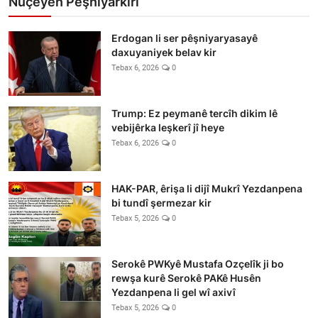
Nûçeyên Pêşnîyarkirî
Erdogan li ser pêşniyaryasayê
daxuyaniyek belav kir
Tebax 6, 2026
0
Trump: Ez peymanê tercîh dikim lê
vebijêrka leşkerî jî heye
Tebax 6, 2026
0
HAK-PAR, êrişa li dijî Mukrî Yezdanpena
bi tundî şermezar kir
Tebax 5, 2026
0
Serokê PWKyê Mustafa Ozçelîk ji bo
rewşa kurê Serokê PAKê Husên
Yezdanpena li gel wî axivî
Tebax 5, 2026
0