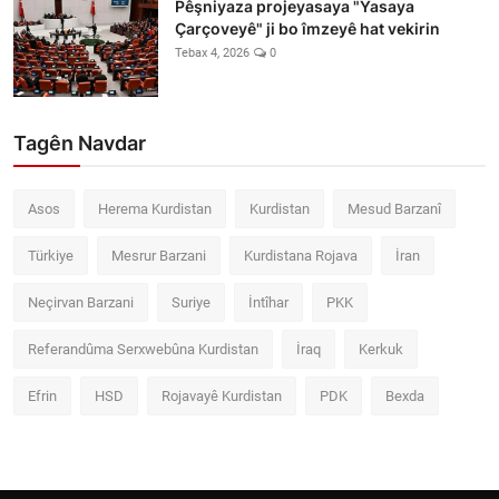
Pêşniyaza projeyasaya "Yasaya
Çarçoveyê" ji bo îmzeyê hat vekirin
Tebax 4, 2026
0
Tagên Navdar
Asos
Herema Kurdistan
Kurdistan
Mesud Barzanî
Türkiye
Mesrur Barzani
Kurdistana Rojava
İran
Neçirvan Barzani
Suriye
İntîhar
PKK
Referandûma Serxwebûna Kurdistan
İraq
Kerkuk
Efrin
HSD
Rojavayê Kurdistan
PDK
Bexda