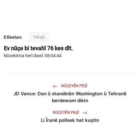
Etîketan:
Tirkıyê
Ev nûçe bi tevahî
76
kes dît.
Nûvekirina herî dawî: 08:04:44
NÛÇEYÊN PÊŞÎ
JD Vance: Dan û standinên Washington û Tehranê
berdewam dikin
NÛÇEYÊN PAŞÎ
Li Îranê polîsek hat kuştin