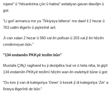
rojane” û “hêsankirina çûn û hatina” welatiyan gavan diavêjin û
got:
"Li gorî armanca me ya 'Tirkiyeya bêteror' me dawî li 2 hezar û
763 xalên lêgerîn û pişkinînê anî.
Ji van xalan 2 hezar û 560 xal ên polîsan û 203 xal jî ên hêzên
cendirmeyan bûn."
"134 endamên PKKyê teslîm bûn"
Mustafa Çîftçî ragihand ku ji destpêka îsal ve û heta niha, bi giştî
134 endamên PKKyê teslîmî hêzên wan ên ewlehiyê bûne û got:
“Du kes ji van di kategoriya 'Gewr' û kesek jî di kategoriya 'Zer' a
lîsteya lêgerînê de bûn.”