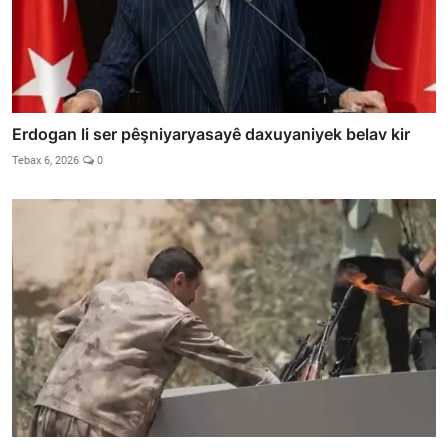
Erdogan li ser pêşniyaryasayê daxuyaniyek belav kir
Tebax 6, 2026
0