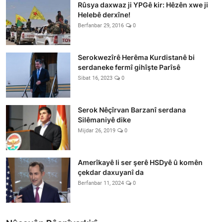
Rûsya daxwaz ji YPGê kir: Hêzên xwe ji
Helebê derxîne!
Berfanbar 29, 2016
0
Serokwezîrê Herêma Kurdistanê bi
serdaneke fermî gihîşte Parîsê
Sibat 16, 2023
0
Serok Nêçîrvan Barzanî serdana
Silêmaniyê dike
Mijdar 26, 2019
0
Amerîkayê li ser şerê HSDyê û komên
çekdar daxuyanî da
Berfanbar 11, 2024
0