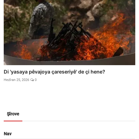
Di 'yasaya pêvajoya çareseriyê' de çi hene?
Hezîran 25, 2026
0
Şîrove
Nav