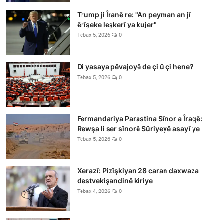
Trump ji Îranê re: "An peyman an jî
êrîşeke leşkerî ya kujer"
Tebax 5, 2026
0
Di yasaya pêvajoyê de çi û çi hene?
Tebax 5, 2026
0
Fermandariya Parastina Sînor a Îraqê:
Rewşa li ser sînorê Sûriyeyê asayî ye
Tebax 5, 2026
0
Xerazî: Pizîşkiyan 28 caran daxwaza
destvekişandinê kiriye
Tebax 4, 2026
0