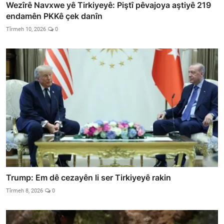
Wezîrê Navxwe yê Tirkiyeyê: Piştî pêvajoya aştiyê 219
endamên PKKê çek danîn
Tîrmeh 10, 2026
0
Trump: Em dê cezayên li ser Tirkiyeyê rakin
Tîrmeh 8, 2026
0